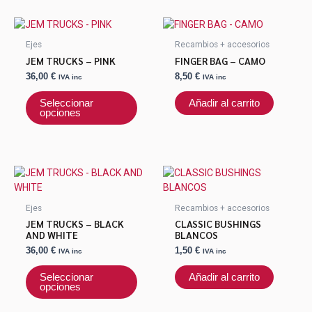
Este
producto
Ejes
Recambios + accesorios
tiene
JEM TRUCKS – PINK
FINGER BAG – CAMO
múltiples
36,00
€
8,50
€
IVA inc
IVA inc
variantes.
Las
Seleccionar
Añadir al carrito
opciones
opciones
se
pueden
elegir
en
Este
la
producto
página
tiene
Ejes
Recambios + accesorios
de
múltiples
JEM TRUCKS – BLACK
CLASSIC BUSHINGS
producto
variantes.
AND WHITE
BLANCOS
Las
36,00
€
1,50
€
IVA inc
IVA inc
opciones
se
Seleccionar
Añadir al carrito
opciones
pueden
elegir