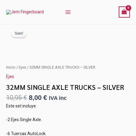
TRUCKS
Ir
-
al
SILVER
contenido
cantidad
Sale!
El
El
32MM
Inicio
/
Ejes
/ 32MM SINGLE AXLE TRUCKS – SILVER
precio
precio
SINGLE
Ejes
original
actual
AXLE
TRUCKS
era:
es:
32MM SINGLE AXLE TRUCKS – SILVER
-
10,95 €.
8,00 €.
10,95
€
8,00
€
SILVER
IVA inc
cantidad
Este set incluye:
-2 Ejes Single Axle.
-6 Tuercas AutoLock.