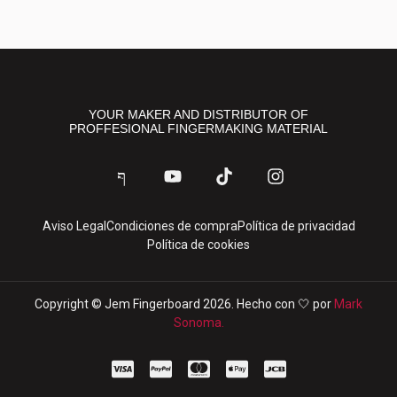
en
la
página
de
producto
YOUR MAKER AND DISTRIBUTOR OF
PROFFESIONAL FINGERMAKING MATERIAL
J
Y
T
I
k
o
i
n
i
u
k
s
-
t
t
t
Aviso Legal
Condiciones de compra
Política de privacidad
f
u
o
a
Política de cookies
a
b
k
g
c
e
r
e
a
b
m
Copyright © Jem Fingerboard 2026. Hecho con 🤍 por
Mark
o
Sonoma.
o
k
C
C
C
C
C
-
c
c
c
c
c
l