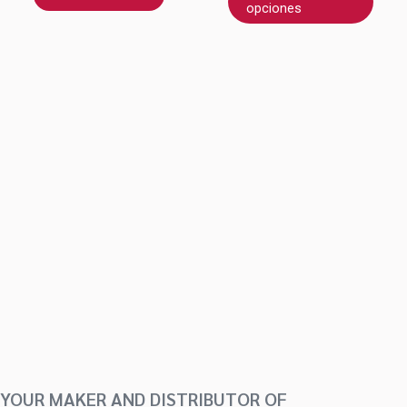
opciones
pued
elegir
en
la
págin
de
produ
YOUR MAKER AND DISTRIBUTOR OF