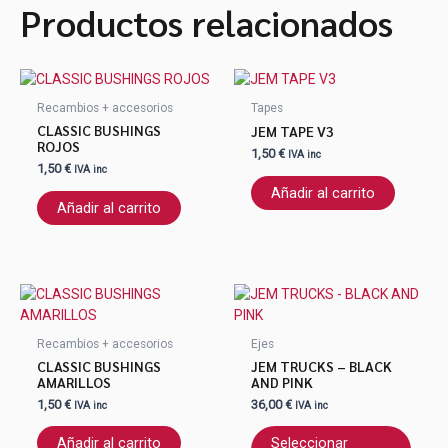
Productos relacionados
Recambios + accesorios
Tapes
CLASSIC BUSHINGS
JEM TAPE V3
ROJOS
1,50
€
IVA inc
1,50
€
IVA inc
Añadir al carrito
Añadir al carrito
Este
produ
tiene
Recambios + accesorios
Ejes
múlti
CLASSIC BUSHINGS
JEM TRUCKS – BLACK
varian
AMARILLOS
AND PINK
Las
1,50
€
36,00
€
IVA inc
IVA inc
opcio
se
Añadir al carrito
Seleccionar