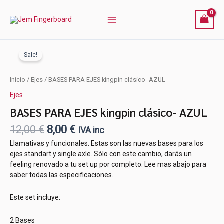
Ir
al
contenido
Sale!
El
El
Inicio
/
Ejes
/ BASES PARA EJES kingpin clásico- AZUL
precio
precio
Ejes
original
actual
era:
es:
BASES PARA EJES kingpin clásico- AZUL
12,00 €.
8,00 €.
12,00
€
8,00
€
IVA inc
Llamativas y funcionales. Estas son las nuevas bases para los
ejes standart y single axle. Sólo con este cambio, darás un
feeling renovado a tu set up por completo. Lee mas abajo para
saber todas las especificaciones.
Este set incluye:
2 Bases