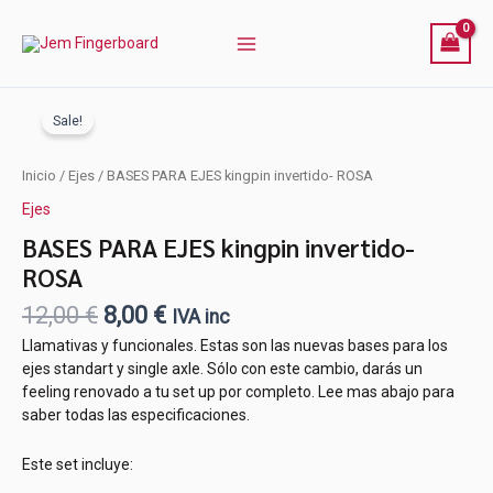
kingpin
Ir
invertido-
al
ROSA
contenido
cantidad
Sale!
El
El
BASES
Inicio
/
Ejes
/ BASES PARA EJES kingpin invertido- ROSA
precio
precio
PARA
Ejes
EJES
original
actual
kingpin
era:
es:
BASES PARA EJES kingpin invertido-
invertido-
12,00 €.
8,00 €.
ROSA
ROSA
cantidad
12,00
€
8,00
€
IVA inc
Llamativas y funcionales. Estas son las nuevas bases para los
ejes standart y single axle. Sólo con este cambio, darás un
feeling renovado a tu set up por completo. Lee mas abajo para
saber todas las especificaciones.
Este set incluye: