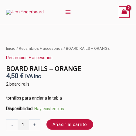
ORANGE
Ir
cantidad
al
contenido
BOARD
Inicio
/
Recambios + accesorios
/ BOARD RAILS – ORANGE
RAILS
Recambios + accesorios
-
ORANGE
BOARD RAILS – ORANGE
cantidad
4,50
€
IVA inc
2 board rails
tornillos para anclar a la tabla
Disponibilidad:
Hay existencias
-
+
Añadir al carrito