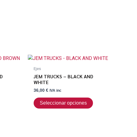
Este
producto
Ejes
tiene
ND
JEM TRUCKS – BLACK AND
múltiples
WHITE
variantes.
36,00
€
IVA inc
Las
opciones
Seleccionar opciones
se
pueden
elegir
en