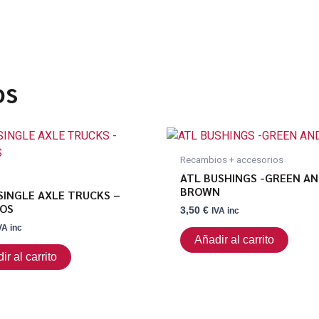
os
Recambios + accesorios
ATL BUSHINGS -GREEN A
BROWN
SINGLE AXLE TRUCKS –
OS
3,50
€
IVA inc
VA inc
Añadir al carrito
ir al carrito