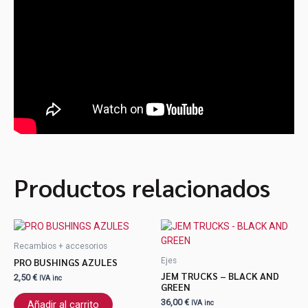
Productos relacionados
Este
prod
Recambios + accesorios
tiene
PRO BUSHINGS AZULES
Ejes
múlti
JEM TRUCKS – BLACK AND
2,50
€
IVA inc
varia
GREEN
Las
36,00
€
Añadir al carrito
IVA inc