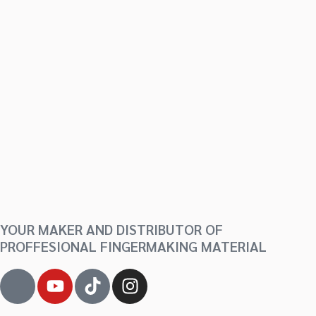
YOUR MAKER AND DISTRIBUTOR OF
PROFFESIONAL FINGERMAKING MATERIAL
J
Y
T
I
k
o
i
n
i
u
k
s