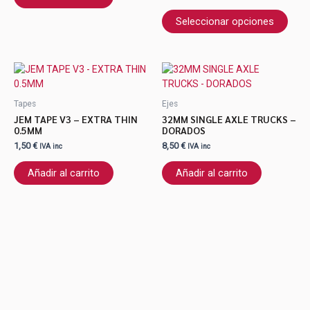
opci
se
Seleccionar opciones
pued
elegi
en
la
pági
Tapes
Ejes
de
JEM TAPE V3 – EXTRA THIN
32MM SINGLE AXLE TRUCKS –
prod
0.5MM
DORADOS
1,50
€
8,50
€
IVA inc
IVA inc
Añadir al carrito
Añadir al carrito