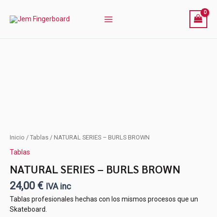
Ir
al
contenido
NATURAL
Inicio
/
Tablas
/ NATURAL SERIES – BURLS BROWN
SERIES
Tablas
-
BURLS
NATURAL SERIES – BURLS BROWN
BROWN
24,00
€
cantidad
IVA inc
Tablas profesionales hechas con los mismos procesos que un
Skateboard.