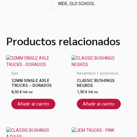
WIDE, OLD SCHOOL
Productos relacionados
Ejes
Recambios + accesorios
32MM SINGLE AXLE
CLASSIC BUSHINGS
TRUCKS – DORADOS
NEGROS
8,50
€
1,50
€
IVA inc
IVA inc
Añadir al carrito
Añadir al carrito
Este
produ