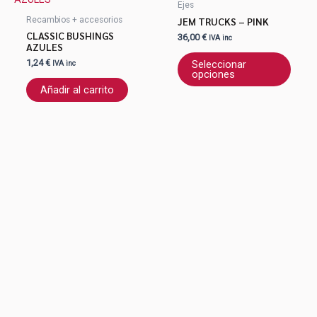
Ejes
tiene
JEM TRUCKS – PINK
Recambios + accesorios
múlti
CLASSIC BUSHINGS
36,00
€
IVA inc
varian
AZULES
Las
1,24
€
Seleccionar
IVA inc
opcio
opciones
se
Añadir al carrito
pued
elegir
en
la
págin
de
produ