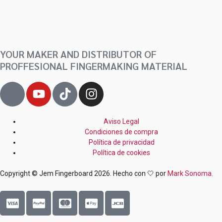
YOUR MAKER AND DISTRIBUTOR OF
PROFFESIONAL FINGERMAKING MATERIAL
J
Y
T
I
k
o
i
n
i
u
k
s
-
t
t
t
Aviso Legal
Condiciones de compra
f
u
o
a
Política de privacidad
a
b
k
g
Política de cookies
c
e
r
e
a
Copyright © Jem Fingerboard 2026. Hecho con 🤍 por
Mark Sonoma.
b
m
C
C
C
C
C
o
c
c
c
c
c
o
-
-
-
-
-