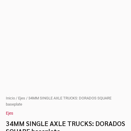
El
El
Inicio
/
Ejes
/ 34MM SINGLE AXLE TRUCKS: DORADOS SQUARE
precio
precio
baseplate
original
actual
Ejes
era:
es:
10,95 €.
8,50 €.
34MM SINGLE AXLE TRUCKS: DORADOS