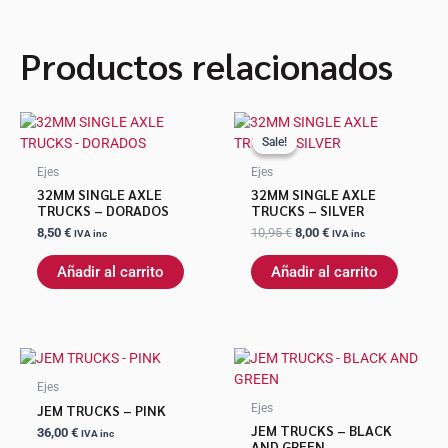
Productos relacionados
El
El
precio
precio
Sale!
Sale!
original
actual
era:
es:
Ejes
Ejes
10,95 €.
8,00 €.
32MM SINGLE AXLE
32MM SINGLE AXLE
TRUCKS – DORADOS
TRUCKS – SILVER
8,50
€
10,95
€
8,00
€
IVA inc
IVA inc
Añadir al carrito
Añadir al carrito
Este
Este
producto
produ
Ejes
tiene
tiene
JEM TRUCKS – PINK
Ejes
múltiples
múltip
JEM TRUCKS – BLACK
36,00
€
IVA inc
variantes.
varian
AND GREEN