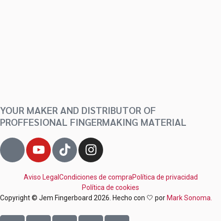
YOUR MAKER AND DISTRIBUTOR OF
PROFFESIONAL FINGERMAKING MATERIAL
J
Y
T
I
k
o
i
n
i
u
k
s
-
Aviso Legal
t
Condiciones de compra
t
t
Política de privacidad
Política de cookies
f
u
o
a
Copyright © Jem Fingerboard 2026. Hecho con 🤍 por
Mark Sonoma.
a
b
k
g
c
e
r
C
C
C
C
C