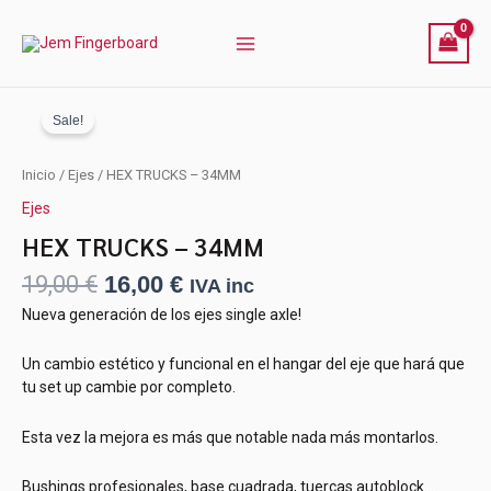
34MM
Ir
cantidad
al
contenido
Sale!
El
El
HEX
Inicio
/
Ejes
/ HEX TRUCKS – 34MM
precio
precio
TRUCKS
Ejes
original
actual
-
34MM
era:
es:
HEX TRUCKS – 34MM
cantidad
19,00 €.
16,00 €.
19,00
€
16,00
€
IVA inc
Nueva generación de los ejes single axle!
Un cambio estético y funcional en el hangar del eje que hará que
tu set up cambie por completo.
Esta vez la mejora es más que notable nada más montarlos.
Bushings profesionales, base cuadrada, tuercas autoblock…