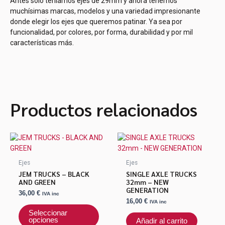
Antes sólo teníamos ejes de 29mm y ahora tenemos
muchísimas marcas, modelos y una variedad impresionante
donde elegir los ejes que queremos patinar. Ya sea por
funcionalidad, por colores, por forma, durabilidad y por mil
características más.
Productos relacionados
Este
producto
tiene
Ejes
Ejes
múltiples
JEM TRUCKS – BLACK
SINGLE AXLE TRUCKS
variantes.
AND GREEN
32mm – NEW
GENERATION
Las
36,00
€
IVA inc
opciones
16,00
€
IVA inc
se
Seleccionar
opciones
Añadir al carrito
pueden