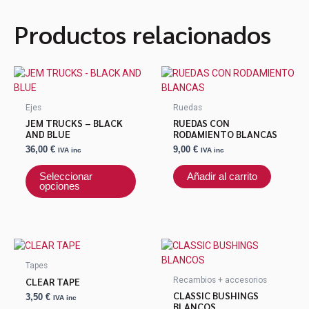
Productos relacionados
Este
producto
tiene
Ejes
Ruedas
múltiples
JEM TRUCKS – BLACK
RUEDAS CON
variantes.
AND BLUE
RODAMIENTO BLANCAS
Las
36,00
€
9,00
€
IVA inc
IVA inc
opciones
se
Seleccionar
Añadir al carrito
opciones
pueden
elegir
en
la
página
de
Tapes
producto
CLEAR TAPE
Recambios + accesorios
CLASSIC BUSHINGS
3,50
€
IVA inc
BLANCOS