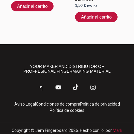
1,50
€
Añadir al carrito
IVA inc
Añadir al carrito
YOUR MAKER AND DISTRIBUTOR OF
PROFFESIONAL FINGERMAKING MATERIAL
J
Y
T
I
k
o
i
n
i
u
k
s
-
t
t
t
Aviso Legal
Condiciones de compra
Política de privacidad
f
u
o
a
Política de cookies
a
b
k
g
c
e
r
e
a
b
m
Copyright © Jem Fingerboard 2026. Hecho con 🤍 por
Mark