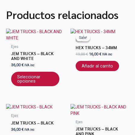
Productos relacionados
El
El
Este
precio
precio
producto
Sale!
Sale!
original
actual
Ejes
tiene
era:
es:
HEX TRUCKS – 34MM
Ejes
19,00 €.
16,00 €.
múltiples
JEM TRUCKS – BLACK
19,00
€
16,00
€
IVA inc
variantes.
AND WHITE
Las
36,00
€
Añadir al carrito
IVA inc
opciones
se
Seleccionar
opciones
pueden
elegir
en
la
Este
Este
página
producto
produ
de
Ejes
tiene
tiene
producto
JEM TRUCKS – BLACK
Ejes
múltiples
múlti
JEM TRUCKS – BLACK
36,00
€
IVA inc
variantes.
varian
AND PINK