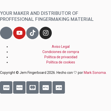
YOUR MAKER AND DISTRIBUTOR OF
PROFFESIONAL FINGERMAKING MATERIAL
J
Y
T
I
k
o
i
n
i
u
k
s
-
t
t
t
Aviso Legal
Condiciones de compra
f
u
o
a
Política de privacidad
a
b
k
g
Política de cookies
c
e
r
e
a
Copyright © Jem Fingerboard 2026. Hecho con 🤍 por
Mark Sonoma.
b
m
C
C
C
C
C
o
c
c
c
c
c
o
-
-
-
-
-
k
¡SUSCRÍBETE Y
CONSIGUE
v
p
m
a
j
-
i
a
a
p
c
l