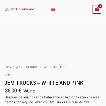
Ir
al
contenido
JEM
Inicio
/
Ejes
/ JEM TRUCKS – WHITE AND PINK
TRUCKS
Ejes
-
WHITE
JEM TRUCKS – WHITE AND PINK
AND
36,00
€
PINK
IVA inc
cantidad
Después de muchos años trabajando en la modificación de ejes
hemos conseguido llevar los Jem Trucks al siguiente nivel.