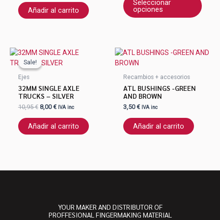
se
Seleccionar
opciones
Añadir al carrito
pued
elegir
en
la
El
El
págin
precio
precio
de
Sale!
Sale!
original
actual
produ
era:
es:
Ejes
Recambios + accesorios
10,95 €.
8,00 €.
32MM SINGLE AXLE
ATL BUSHINGS -GREEN
TRUCKS – SILVER
AND BROWN
10,95
€
8,00
€
3,50
€
IVA inc
IVA inc
Añadir al carrito
Añadir al carrito
YOUR MAKER AND DISTRIBUTOR OF
PROFFESIONAL FINGERMAKING MATERIAL