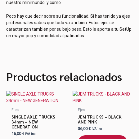
nuestro minimundo. y como
Poco hay que decir sobre su funcionalidad. Si has tenido ya ejes
profesionales sabes que todo va a ir bien. Estos ejes se
caracterizan también por su bajo peso. Esto le aporta a tu SetUp
un mayor pop y comodidad al patinarlos.
Productos relacionados
Este
produ
tiene
Ejes
Ejes
múlti
SINGLE AXLE TRUCKS
JEM TRUCKS – BLACK
varian
34mm – NEW
AND PINK
GENERATION
Las
36,00
€
IVA inc
opcio
16,00
€
IVA inc