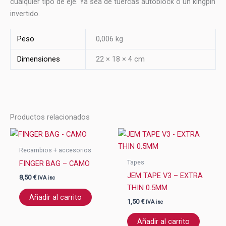
cualquier tipo de eje. Ya sea de tuercas autoblock o un kingpin
invertido.
Peso
0,006 kg
Dimensiones
22 × 18 × 4 cm
Productos relacionados
Recambios + accesorios
Tapes
FINGER BAG – CAMO
JEM TAPE V3 – EXTRA
8,50
€
IVA inc
THIN 0.5MM
Añadir al carrito
1,50
€
IVA inc
Añadir al carrito