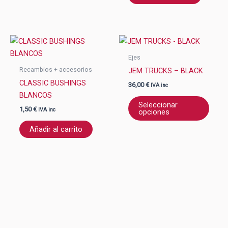
Este
produ
Ejes
tiene
Recambios + accesorios
JEM TRUCKS – BLACK
múlti
CLASSIC BUSHINGS
36,00
€
IVA inc
varian
BLANCOS
Las
Seleccionar
1,50
€
IVA inc
opciones
opcio
se
Añadir al carrito
pued
elegir
en
la
págin
de
produ