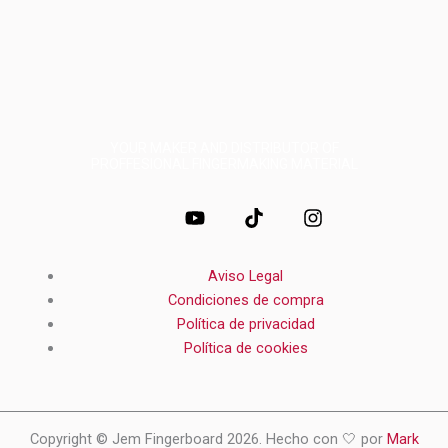
YOUR MAKER AND DISTRIBUTOR OF
PROFFESIONAL FINGERMAKING MATERIAL
J
Y
T
I
k
o
i
n
i
u
k
s
-
t
t
t
Aviso Legal
f
u
o
a
a
b
k
g
Condiciones de compra
c
e
r
Política de privacidad
e
a
Política de cookies
b
m
o
o
k
-
Copyright © Jem Fingerboard 2026. Hecho con 🤍 por
Mark