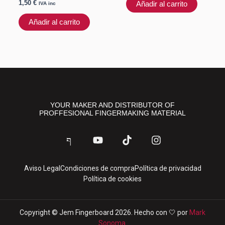
1,50
€
Añadir al carrito
IVA inc
Añadir al carrito
YOUR MAKER AND DISTRIBUTOR OF
PROFFESIONAL FINGERMAKING MATERIAL
J
Y
T
I
k
o
i
n
i
u
k
s
-
t
t
t
Aviso Legal
Condiciones de compra
Política de privacidad
f
u
o
a
Política de cookies
a
b
k
g
c
e
r
e
a
b
m
Copyright © Jem Fingerboard 2026. Hecho con 🤍 por
Mark
o
Sonoma.