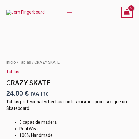
Ir
al
contenido
CRAZY
Inicio
/
Tablas
/ CRAZY SKATE
SKATE
Tablas
cantidad
CRAZY SKATE
24,00
€
IVA inc
Tablas profesionales hechas con los mismos procesos que un
Skateboard.
5 capas de madera
Real Wear
100% Handmade.