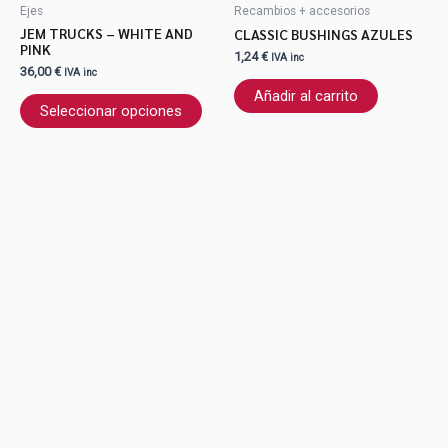
tiene
Ejes
Recambios + accesorios
múltiples
JEM TRUCKS – WHITE AND
CLASSIC BUSHINGS AZULES
variantes.
PINK
1,24
€
IVA inc
Las
36,00
€
IVA inc
opciones
Añadir al carrito
se
Seleccionar opciones
pueden
elegir
en
la
página
de
producto