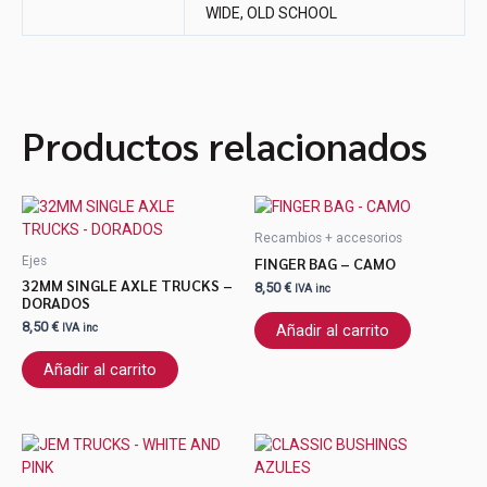
WIDE, OLD SCHOOL
Productos relacionados
Recambios + accesorios
FINGER BAG – CAMO
Ejes
32MM SINGLE AXLE TRUCKS –
8,50
€
IVA inc
DORADOS
8,50
€
Añadir al carrito
IVA inc
Añadir al carrito
Este
producto