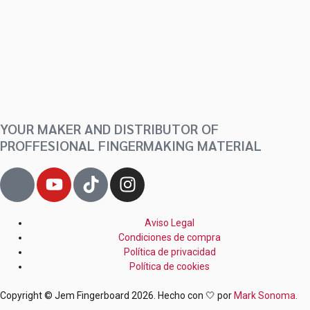
YOUR MAKER AND DISTRIBUTOR OF
PROFFESIONAL FINGERMAKING MATERIAL
J
Y
T
I
k
o
i
n
i
u
k
s
-
t
t
t
Aviso Legal
Condiciones de compra
f
u
o
a
Política de privacidad
a
b
k
g
Política de cookies
c
e
r
e
a
Copyright © Jem Fingerboard 2026. Hecho con 🤍 por
Mark Sonoma.