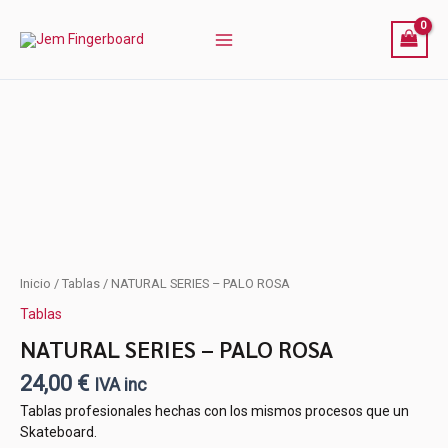
Ir
al
contenido
NATURAL
Inicio
/
Tablas
/ NATURAL SERIES – PALO ROSA
SERIES
Tablas
-
PALO
NATURAL SERIES – PALO ROSA
ROSA
24,00
€
cantidad
IVA inc
Tablas profesionales hechas con los mismos procesos que un
Skateboard.