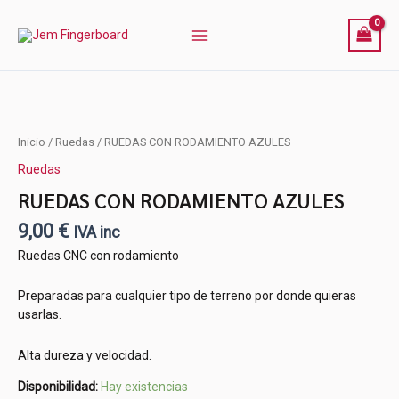
AZULES
Ir
cantidad
al
contenido
RUEDAS
Inicio
/
Ruedas
/ RUEDAS CON RODAMIENTO AZULES
CON
Ruedas
RODAMIENTO
AZULES
RUEDAS CON RODAMIENTO AZULES
cantidad
9,00
€
IVA inc
Ruedas CNC con rodamiento
Preparadas para cualquier tipo de terreno por donde quieras
usarlas.
Alta dureza y velocidad.
Disponibilidad:
Hay existencias