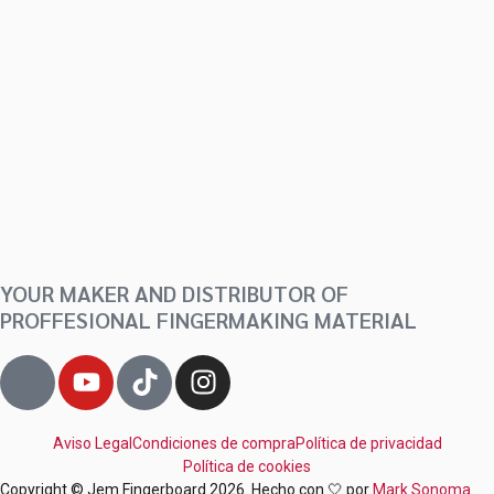
YOUR MAKER AND DISTRIBUTOR OF
PROFFESIONAL FINGERMAKING MATERIAL
J
Y
T
I
k
o
i
n
i
u
k
s
-
Aviso Legal
t
Condiciones de compra
t
t
Política de privacidad
Política de cookies
f
u
o
a
Copyright © Jem Fingerboard 2026. Hecho con 🤍 por
Mark Sonoma.