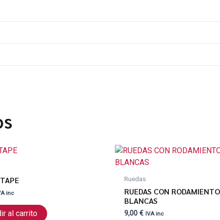
os
 TAPE
Ruedas
RUEDAS CON RODAMIENT
VA inc
BLANCAS
r al carrito
9,00
€
IVA inc