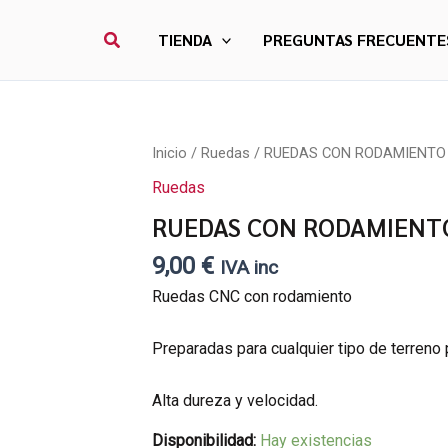
Buscar
TIENDA
PREGUNTAS FRECUENTE
RUEDAS
Inicio
/
Ruedas
/ RUEDAS CON RODAMIENTO 
CON
Ruedas
RODAMIENTO
SWIRLS-
RUEDAS CON RODAMIENTO
BLUE
cantidad
9,00
€
IVA inc
Ruedas CNC con rodamiento
Preparadas para cualquier tipo de terreno 
Alta dureza y velocidad.
Disponibilidad:
Hay existencias