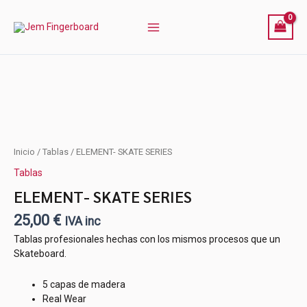
Ir
al
contenido
Este
Este
Este
producto
producto
producto
tiene
tiene
tiene
múltiples
múltiples
múltiples
variantes.
variantes.
variantes.
Las
Las
Las
opciones
opciones
opciones
ELEMENT-
Inicio
/
Tablas
/ ELEMENT- SKATE SERIES
se
se
se
SKATE
Tablas
pueden
pueden
pueden
SERIES
cantidad
elegir
elegir
elegir
ELEMENT- SKATE SERIES
en
en
en
25,00
€
la
la
la
IVA inc
página
página
página
Tablas profesionales hechas con los mismos procesos que un
de
de
de
Skateboard.
producto
producto
producto
5 capas de madera
Real Wear