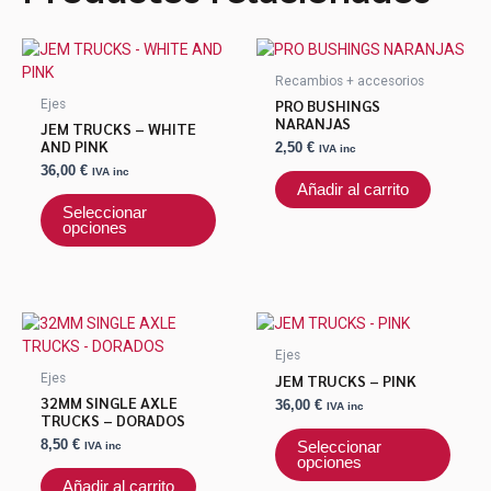
Este
producto
Recambios + accesorios
tiene
PRO BUSHINGS
Ejes
múltiples
NARANJAS
JEM TRUCKS – WHITE
variantes.
AND PINK
2,50
€
IVA inc
Las
36,00
€
IVA inc
opciones
Añadir al carrito
se
Seleccionar
opciones
pueden
elegir
en
la
Este
página
produ
de
Ejes
tiene
producto
JEM TRUCKS – PINK
Ejes
múlti
32MM SINGLE AXLE
36,00
€
IVA inc
varian
TRUCKS – DORADOS
Las
8,50
€
Seleccionar
IVA inc
opcio
opciones
se
Añadir al carrito