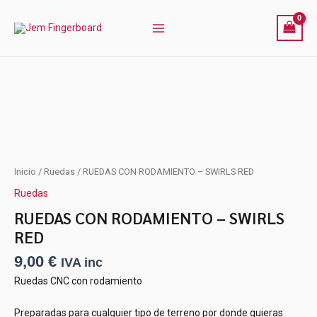
-
Ir
SWIRLS
al
RED
contenido
cantidad
RUEDAS
Inicio
/
Ruedas
/ RUEDAS CON RODAMIENTO – SWIRLS RED
CON
Ruedas
RODAMIENTO
-
RUEDAS CON RODAMIENTO – SWIRLS
SWIRLS
RED
RED
cantidad
9,00
€
IVA inc
Ruedas CNC con rodamiento
Preparadas para cualquier tipo de terreno por donde quieras