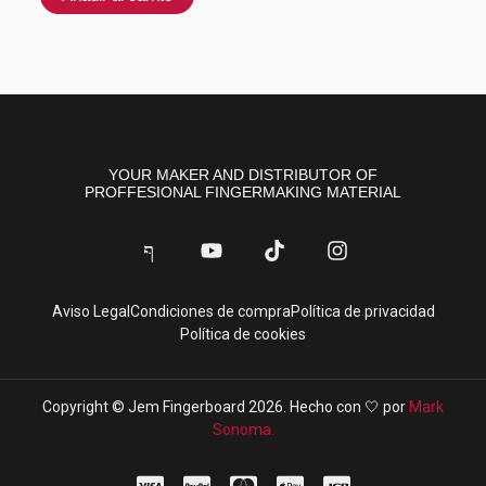
pued
elegir
en
la
págin
de
produ
YOUR MAKER AND DISTRIBUTOR OF
PROFFESIONAL FINGERMAKING MATERIAL
J
Y
T
I
k
o
i
n
i
u
k
s
-
t
t
t
Aviso Legal
Condiciones de compra
Política de privacidad
f
u
o
a
Política de cookies
a
b
k
g
c
e
r
e
a
b
m
Copyright © Jem Fingerboard 2026. Hecho con 🤍 por
Mark
o
Sonoma.
o
k
C
C
C
C
C